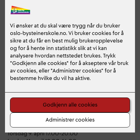
Utstilling av
fordypningsoppgavene 2026
Program for åpningsdagen torsdag 9. april :
15.30 Eurytmiforestilling i 007
17.00 Offisiell åpning av utstillingen i 107
17.15 Filmvisning i 007
19.00 Eurytmiforestilling i 007
Utstillingen er åpen for publikum:
Torsdag 9. april 17.00–20.00