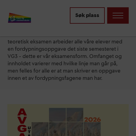
Fordypnings­oppgaven
Søk plass
Steinerskolene har ikke avsluttende
skoleeksamen. I stedet for en avsluttende
teoretisk eksamen arbeider alle våre elever med
en fordypningsoppgave det siste semesteret i
VG3 – dette er vår eksamensform. Omfanget og
innholdet varierer med hvilke linje man går på,
men felles for alle er at man skriver en oppgave
innen et av fordypningsfagene man har.