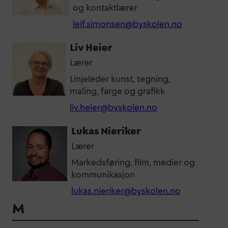
og kontaktlærer
leif.simonsen@byskolen.no
Liv Heier
Lærer
Linjeleder kunst, tegning,
maling, farge og grafikk
liv.heier@byskolen.no
Lukas Nieriker
Lærer
Markedsføring, film, medier og
kommunikasjon
lukas.nieriker@byskolen.no
M