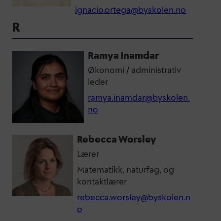
ignacio.ortega@byskolen.no
R
Ramya Inamdar
Økonomi / administrativ
leder
ramya.inamdar@byskolen.
no
Rebecca Worsley
Lærer
Matematikk, naturfag, og
kontaktlærer
rebecca.worsley@byskolen.n
o