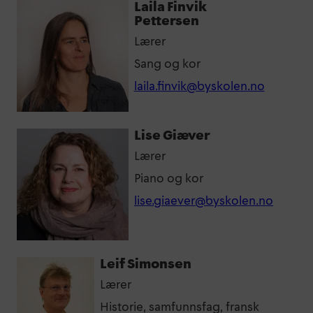
Laila Finvik
Pettersen
Lærer
Sang og kor
laila.finvik@byskolen.no
Lise Giæver
Lærer
Piano og kor
lise.giaever@byskolen.no
Leif Simonsen
Lærer
Historie, samfunnsfag, fransk