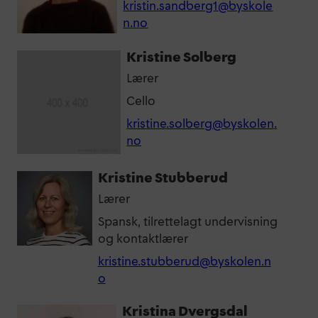
kristin.sandberg1@byskole
n.no
Kristine Solberg
Lærer
Cello
kristine.solberg@byskolen.
no
Kristine Stubberud
Lærer
Spansk, tilrettelagt undervisning
og kontaktlærer
kristine.stubberud@byskolen.n
o
Kristina Dvergsdal