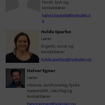
Norsk, tysk og
kontaktlærer
halvor.haukeli@byskolen.n
o
Hulda Sparbo
Lærer
Engelsk, norsk og
kontaktlærer
hulda.sparbo@byskolen.no
Halvor Egner
Lærer
Historie, samfunnsfag, fysikk,
matematikk, naturfag og
kontaktlærer
halvor.egner@byskolen.no