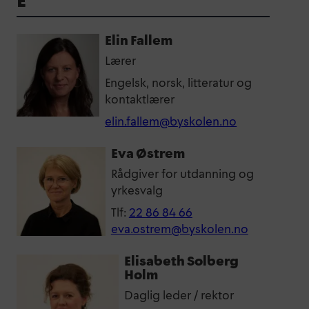
E
Elin Fallem
Lærer
Engelsk, norsk, litteratur og
kontaktlærer
elin.fallem@byskolen.no
Eva Østrem
Rådgiver for utdanning og
yrkesvalg
Tlf:
22 86 84 66
eva.ostrem@byskolen.no
Elisabeth Solberg
Holm
Daglig leder / rektor