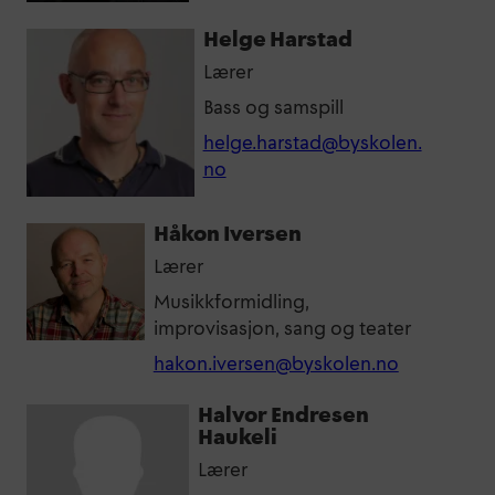
Helge Harstad
Lærer
Bass og samspill
helge.harstad@byskolen.
no
Håkon Iversen
Lærer
Musikkformidling,
improvisasjon, sang og teater
hakon.iversen@byskolen.no
Halvor Endresen
Haukeli
Lærer