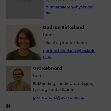
gunnar.saeter@byskolen.
no
Gudrun Birkeland
Lærer
Tekstil og kontaktlærer
gudrun.birkeland@byskole
n.no
Gro Rebnord
Lærer
Bokbinding, medieproduksjon,
tysk og kontaktlærer
gro.rebnord@byskolen.no
H