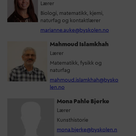
Lærer
Biologi, matematikk, kjemi,
naturfag og kontaktlærer
marianne.auke@byskolen.no
Mahmoud Islamkhah
Lærer
Matematikk, fysikk og
naturfag
mahmoud.islamkhah@bysko
len.no
Mona Pahle Bjerke
Lærer
Kunsthistorie
mona.bjerke@byskolen.n