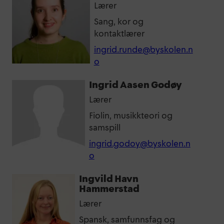
Lærer
Sang, kor og
kontaktlærer
ingrid.runde@byskolen.n
o
Ingrid Aasen Godøy
Lærer
Fiolin, musikkteori og
samspill
ingrid.godoy@byskolen.n
o
Ingvild Havn
Hammerstad
Lærer
Spansk, samfunnsfag og