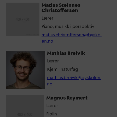
Matias Steinnes
Christoffersen
Lærer
Piano, musikk i perspektiv
matias.christoffersen@byskol
en.no
Mathias Breivik
Lærer
Kjemi, naturfag
mathias.breivik@byskolen.
no
Magnus Reymert
Lærer
Fiolin