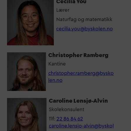
Cecilia You
Lærer
Naturfag og matematikk
cecilia.you@byskolen.no
Christopher Ramberg
Kantine
christopher.ramberg@bysko
len.no
Caroline Lensjø-Alvin
Skolekonsulent
Tlf:
22 86 84 62
caroline.lensjo-alvin@byskol