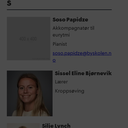
S
Soso Papidze
Akkompagnatør til
eurytmi
Pianist
soso.papidze@byskolen.n
o
Sissel Eline Bjørnevik
Lærer
Kroppsøving
Silje Lynch