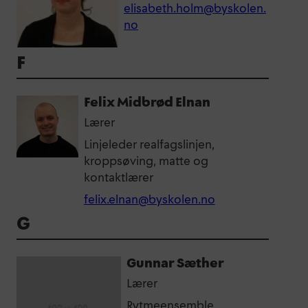
elisabeth.holm@byskolen.
no
F
Felix Midbrød Elnan
Lærer
Linjeleder realfagslinjen,
kroppsøving, matte og
kontaktlærer
felix.elnan@byskolen.no
G
Gunnar Sæther
Lærer
Rytmeensemble