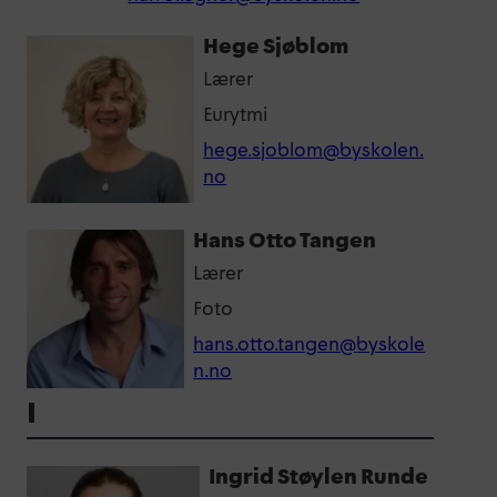
Hege Sjøblom
Lærer
Eurytmi
hege.sjoblom@byskolen.
no
Hans Otto Tangen
Lærer
Foto
hans.otto.tangen@byskole
n.no
I
Ingrid Støylen Runde