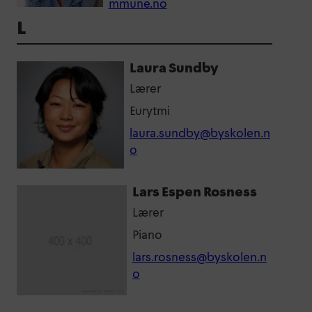
mmune.no
L
Laura Sundby
Lærer
Eurytmi
laura.sundby@byskolen.n
o
Lars Espen Rosness
Lærer
Piano
lars.rosness@byskolen.n
o