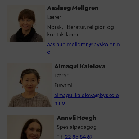
Aaslaug Mellgren
Lærer
Norsk, litteratur, religion og
kontaktlærer
aaslaug.mellgren@byskolen.n
o
Almagul Kalelova
Lærer
Eurytmi
almagul.kalelova@byskole
n.no
Anneli Høegh
Spesialpedagog
Tlf:
22 86 84 67