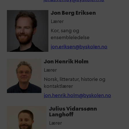
Jon Berg Eriksen
Lærer
Kor, sang og
ensembleledelse
jon.eriksen@byskolen.no
Jon Henrik Holm
Lærer
Norsk, litteratur, historie og
kontaktlærer
jon.henrik.holm@byskolen.no
Julius Vidarssønn
Langhoff
Lærer