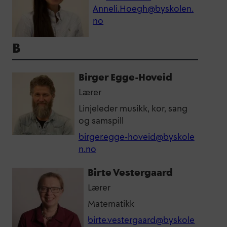
Anneli.Hoegh@byskolen.
no
B
Birger Egge-Hoveid
Lærer
Linjeleder musikk, kor, sang
og samspill
birger.egge-hoveid@byskole
n.no
Birte Vestergaard
Lærer
Matematikk
birte.vestergaard@byskole