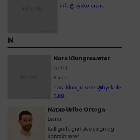
info@byskolen.no
N
Nora Klungresæter
Lærer
Piano
nora.klungreseter@byskole
n.no
Natxo Uribe Ortega
Lærer
Kalligrafi, grafisk design og
kontaktlærer