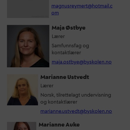
magnusreymert@hotmail.c
om
Maja Østbye
Lærer
Samfunnsfag og
kontaktlærer
maja.ostbye@byskolen.no
Marianne Ustvedt
Lærer
Norsk, tilrettelagt undervisning
og kontaktlærer
marianne.ustvedt@byskolen.no
Marianne Auke