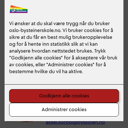
E
Grafisk design, kontaktlærer og
F
linjeleder på Medier og
G
kommunikasjon.
H
aminah.jacobsen@byskolen.no
I
Anders Finstad
J
K
Lærer
L
Cello
M
anders.finstad@byskolen.
N
no
R
S
Aksel Korbøl
T
Lærer
W
Å
Gitar, musikkhistorie og
kontaktlærer
aksel.korbol@byskolen.no