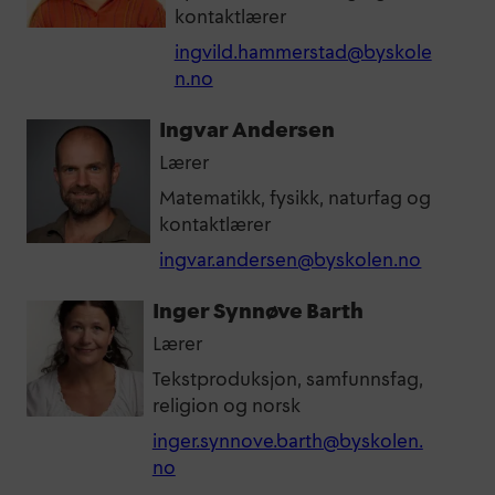
kontaktlærer
ingvild.hammerstad@byskole
n.no
Ingvar Andersen
Lærer
Matematikk, fysikk, naturfag og
kontaktlærer
ingvar.andersen@byskolen.no
Inger Synnøve Barth
Lærer
Tekstproduksjon, samfunnsfag,
religion og norsk
inger.synnove.barth@byskolen.
no