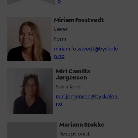
o
Miriam Fosstvedt
Lærer
Form
miriam.fosstvedt@byskole
n.no
Miri Camilla
Jørgensen
Sosiallærer
miri.jorgensen@byskolen.
no
Mariann Stokke
Resepsjonist