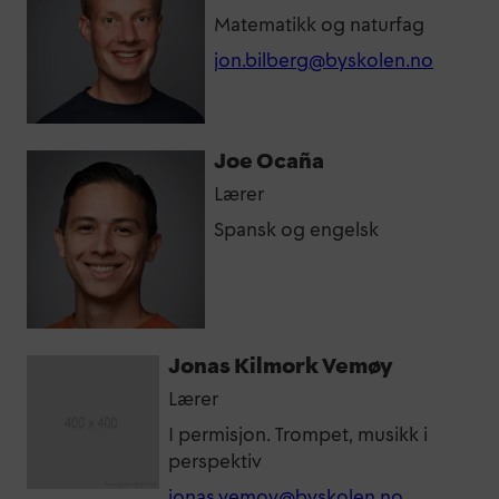
Matematikk og naturfag
jon.bilberg@byskolen.no
Joe Ocaña
Lærer
Spansk og engelsk
Jonas Kilmork Vemøy
Lærer
I permisjon. Trompet, musikk i
perspektiv
jonas.vemoy@byskolen.no