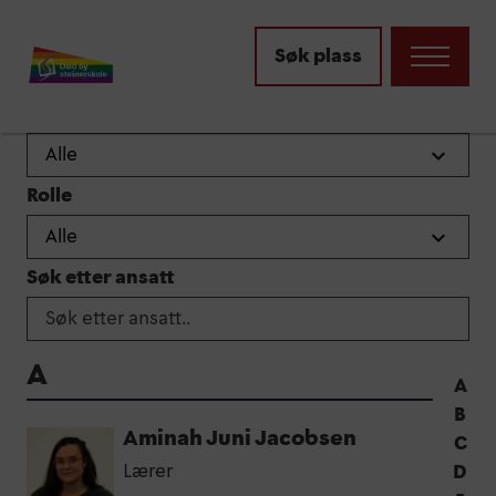
Ansatte
Søk plass
Filtrere på:
Avdeling
Rolle
Søk etter ansatt
A
A
B
Aminah Juni Jacobsen
C
Lærer
D