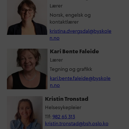
Lærer
Norsk, engelsk og
kontaktlærer
kristina.dvergsdal@byskole
n.no
Kari Bente Faleide
Lærer
Tegning og grafikk
kari.bente.faleide@byskole
n.no
Kristin Tronstad
Helsesykepleier
Tlf:
982 65 313
kristin.tronstad@bsh.oslo.ko