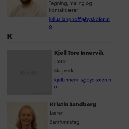
Tegning, maling og
kontaktlærer
julius.langhoff@byskolen.n
o
K
Kjell Tore Innervik
Lærer
Slagverk
kjell.innervik@byskolen.n
o
Kristin Sandberg
Lærer
Samfunnsfag