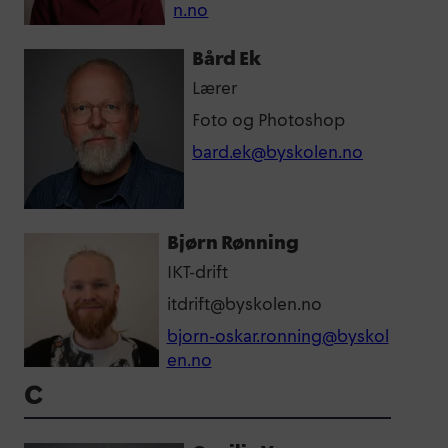
n.no
Bård Ek
Lærer
Foto og Photoshop
bard.ek@byskolen.no
Bjørn Rønning
IKT-drift
itdrift@byskolen.no
bjorn-oskar.ronning@byskol
en.no
C