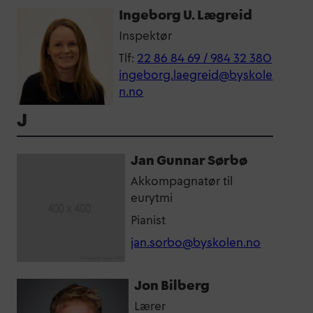
Ingeborg U. Lægreid
Inspektør
Tlf:
22 86 84 69 / 984 32 380
ingeborg.laegreid@byskole
n.no
J
Jan Gunnar Sørbø
Akkompagnatør til
eurytmi
Pianist
jan.sorbo@byskolen.no
Jon Bilberg
Lærer