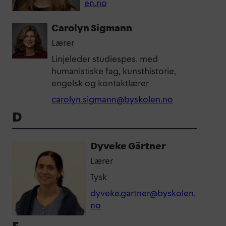
en.no
Carolyn Sigmann
Lærer
Linjeleder studiespes. med
humanistiske fag, kunsthistorie,
engelsk og kontaktlærer
carolyn.sigmann@byskolen.no
D
Dyveke Gärtner
Lærer
Tysk
dyveke.gartner@byskolen.
no