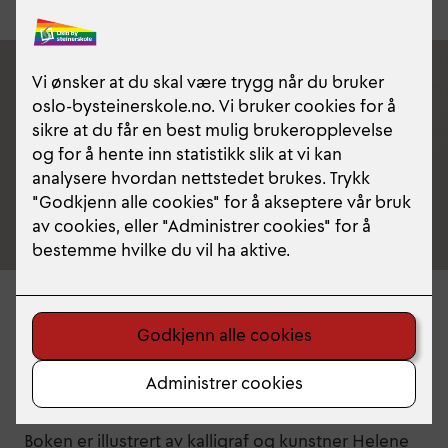
Last ned pdf av læreplanen her
Steinerskoleforbundet ga i 2023 ut læreplanen for
samtlige fag på videregående trinn i bokform. Her
kan du laste ned
pdf
av boken eller du kan lese i
boken på ISSU. Publikasjonen på ISSU er også
søkbar.
Boken er illustrert av kalligraf og kunstner Helene