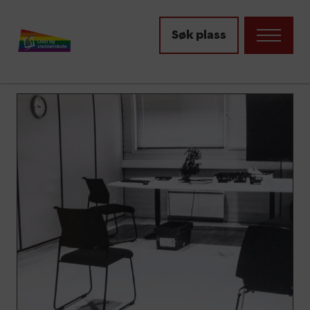
Info til foresatte
Søk plass