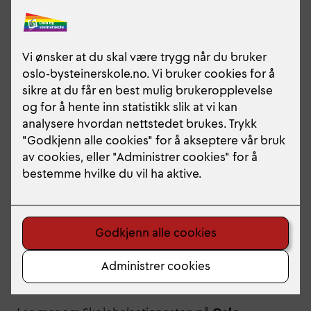
henvises ungdom videre til andre
samarbeidsinstanser.
Skolen samarbeider med helsestasjon for ungdom
på St. Hanshaugen. Vi er tilgjengelige for elever
som strever med ulike helseproblemer, og
oppfordrer foresatte og elever til å ta kontakt ved
spørsmål og behov for veiledning eller
oppfølging. Der det er aktuelt henvises ungdom
videre til andre samarbeidsinstanser. Vi
samarbeider blant annet med foresatte, skolen,
barne- og ungdomspsykiatrien (BUP),
voksenpsykiatrien(DPS), NAV og barnevernet.
Behandling av sykdom og skader henvises til
fastlege eller legevakt.
Alle som jobber i skolehelsetjenesten har
taushetsplikt (j.fr helsepersonelloven).