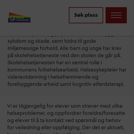
Skolehelsetjenesten
Søk plass
Formålet med skolehelsetjenesten er å fremme
elevenes fysiske og psykiske helse, forebygge
sykdom og skade, samt bidra til gode
miljømessige forhold. Alle barn og unge har krav
på skolehelsetjeneste ved den skolen de går på.
Skolehelsetjenesten har en sentral rolle i
kommunens folkehelsearbeid. Helsesykepleier har
videreutdanning i helsefremmende og
forebyggende arbeid samt kognitiv atferdsterapi.
Vi er tilgjengelig for elever som strever med ulike
helseproblemer, og oppfordrer foreldre/foresatte
og elever til å ta kontakt ved spørsmål og behov
for veiledning eller oppfølging. Der det er aktuelt,