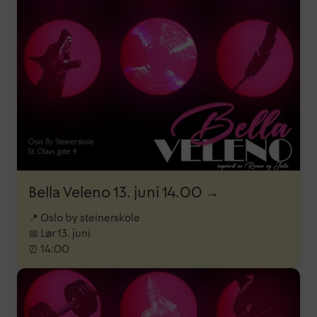
Bella Veleno 13. juni 14.00 →
📍 Oslo by steinerskole
📅 Lør 13. juni
⏰ 14:00