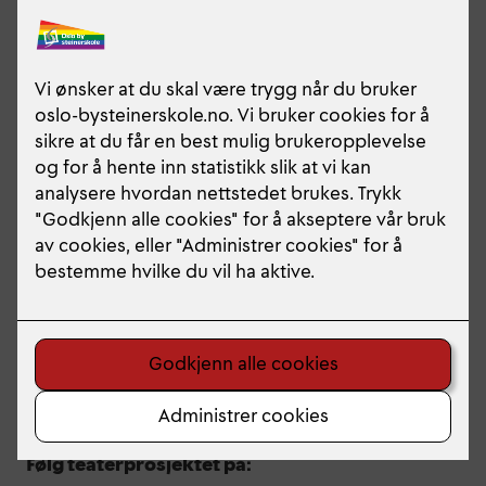
2026! Billettsalget er i gang og det kan lønne seg å
være tidlig ute for å sikre seg billetter!
Følg teaterprosjektet på: