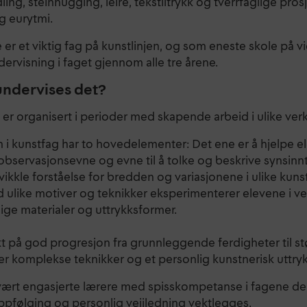
ing, steinhugging, leire, tekstiltrykk og tverrfaglige pro
g eurytmi.
e er et viktig fag på kunstlinjen, og som eneste skole på
ndervisning i faget gjennom alle tre årene.
ndervises det?
er organisert i perioder med skapende arbeid i ulike ver
i kunstfag har to hovedelementer: Det ene er å hjelpe ele
observasjonsevne og evne til å tolke og beskrive synsinn
vikkle forståelse for bredden og variasjonene i ulike kunst
 ulike motiver og teknikker eksperimenterer elevene i v
lige materialer og uttrykksformer.
kt på god progresjon fra grunnleggende ferdigheter til st
mer komplekse teknikker og et personlig kunstnerisk uttryk
vært engasjerte lærere med spisskompetanse i fagene de 
oppfølging og personlig veiiledning vektlegges.