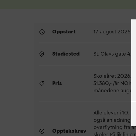
Oppstart
17. august 2026
Studiested
St. Olavs gate 4, 
Skoleåret 2026/
Pris
31.380,- /år NOK 3
månedene august 
Alle elever i 10. k
også anledning fo
overflytning fra 
Opptakskrav
skoler. På lik linj