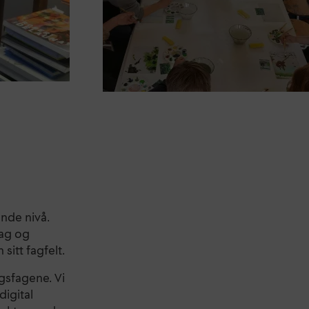
nde nivå.
fag og
sitt fagfelt.
ngsfagene. Vi
digital