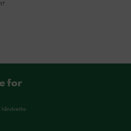
et?
e for
, håndverks-