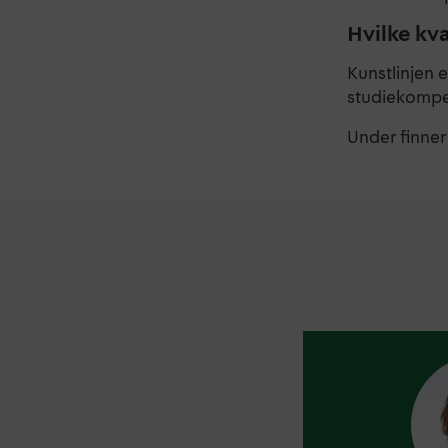
Hvilke kva
Kunstlinjen e
studiekompet
Under finner