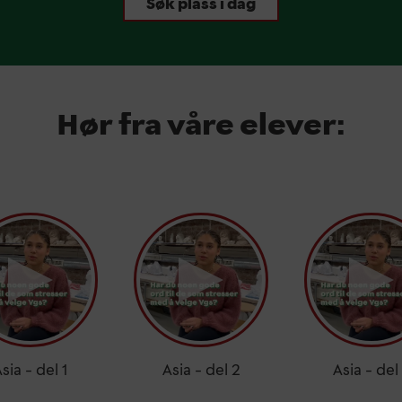
Søk plass i dag
Hør fra våre elever:
sia – del 1
Asia – del 2
Asia – del