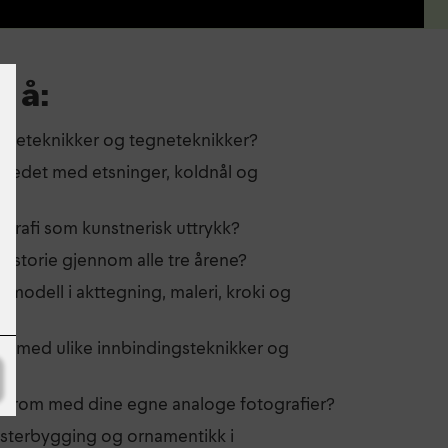
l å:
maleteknikker og tegneteknikker?
kstedet med etsninger, koldnål og
igrafi som kunstnerisk uttrykk?
historie gjennom alle tre årene?
modell i akttegning, maleri, kroki og
et med ulike innbindingsteknikker og
rkerom med dine egne analoge fotografier?
nsterbygging og ornamentikk i