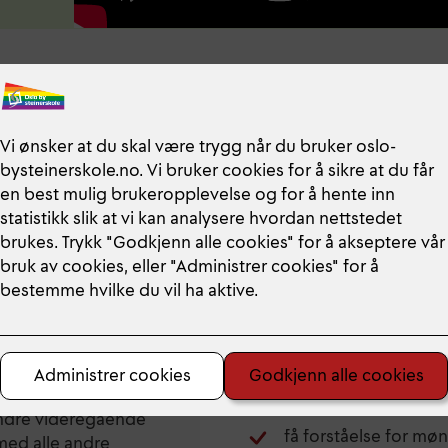
Har du lyst ti
lære en rekke ulike 
arbeide i grafikkver
0165 Oslo
linoleumssnitt?
lære deg å bruke kall
2027
få fordypning i kunst
.138,- pr. måned i
arbeide med levende 
t.o.m. mai
skulptur?
arbeide i bokbinderi
lasse kan søke. Det er
Artists Books?
r elever å søke
lære å arbeide i mø
andre videregående
få forståelse for mø
e med alle andre