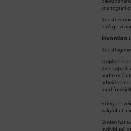
billedbehandl
scenografi o
Kunsthistori
nivå gir vi u
Hvordan u
Kunstfagene 
Opplæringen 
øve opp sin 
andre er å ut
arbeidet med
med forskjel
Vi legger ve
valgfrihet, 
Skolen har s
Individuell 