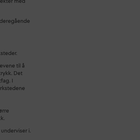
sjekter med
 videregående
ksteder.
vene til å
trykk. Det
fag. I
erkstedene
ørre
k.
underviser i.