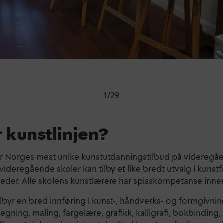
1
/
29
 kunstlinjen?
er Norges mest unike kunstutdanningstilbud på videregåe
videregående skoler kan tilby et like bredt utvalg i kunst
eder. Alle skolens kunstlærere har spisskompetanse innen 
ilbyr en bred innføring i kunst-, håndverks- og formgivni
tegning, maling, fargelære, grafikk, kalligrafi, bokbinding, 