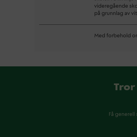
videregående skol
på grunnlag av vit
Med forbehold o
Tror
Få generell