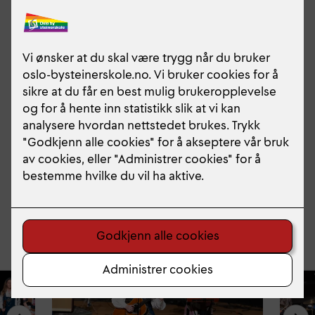
Elevenes tale ble holdt av Johanna Boteva Bakken
Sommerferien har begynt og skoleåret 2025/2026
er over! Vi ønsker alle våre elever og ansatte en
strålende sommer, og ikke minst ønsker vi alle våre
avgangselever all lykke for fremtiden! Vi savner
dere allerede!