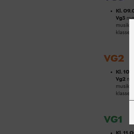
Kl. 09
Vg3
møt
musikals
klasser.
VG2
Kl. 10.
Vg2
møt
musikals
klasser.
VG1
Kl. 11.