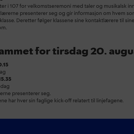
er i 107 for velkomstseremoni med taler og musikalsk inn
lærerne presenterer seg og gir informasjon om hvem s
klasse. Deretter følger klassene sine kontaktlærere til sin
om.
ammet for tirsdag 20. augu
0.15
ag
15.35
gdag
rerne presenterer seg.
jene har hver sin faglige kick-off relatert til linjefagene.