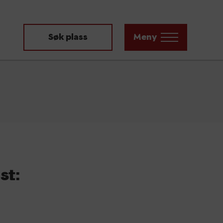
Søk plass
Meny
st: