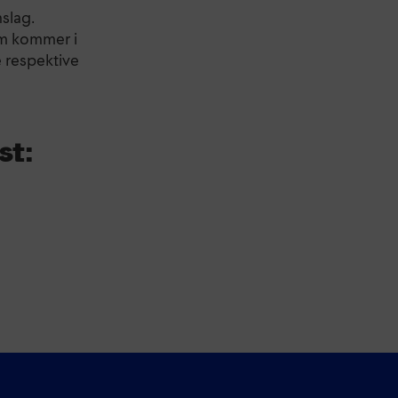
slag.
om kommer i
e respektive
st: