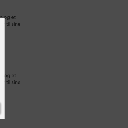
b og et
år til sine
b og et
år til sine