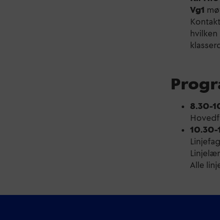
Vg1
møt
Kontakt
hvilken 
klasser
Progr
8.30–1
Hovedf
10.30–
Linjefa
Linjelæ
Alle lin