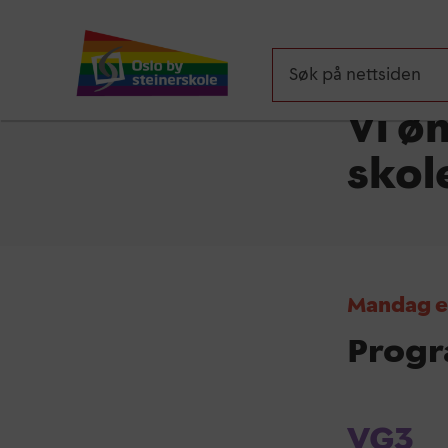
Aktuelt
Vi ø
skol
Mandag er
Progr
VG3