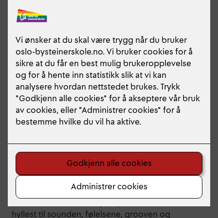
Musikklinjene tar samarbeid til et nytt nivå med
prosjektet «An Evening with Silk Sonic». Vi har rett
og slett fått arrangører til å lage musikken for vår
besetning; stort orkester, band, solister og kor. Det
hele i en ånd av Musikk, Dans, Drama,
egenproduserte videoer og koreografi.
Alle musikkelevene på vg1 fra de respektive
skolene er med i dette prosjektet! Dette er en
hyllest til sounden, følelsene, grooven og