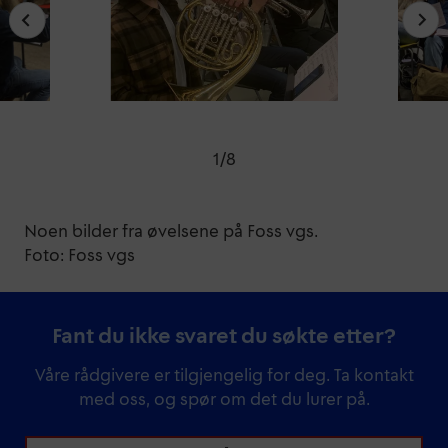
1
/
8
Noen bilder fra øvelsene på Foss vgs.
Foto: Foss vgs
Fant du ikke svaret du søkte etter?
Våre rådgivere er tilgjengelig for deg. Ta kontakt
med oss, og spør om det du lurer på.