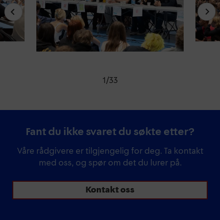
1
/
33
Fant du ikke svaret du søkte etter?
Våre rådgivere er tilgjengelig for deg. Ta kontakt
med oss, og spør om det du lurer på.
Kontakt oss