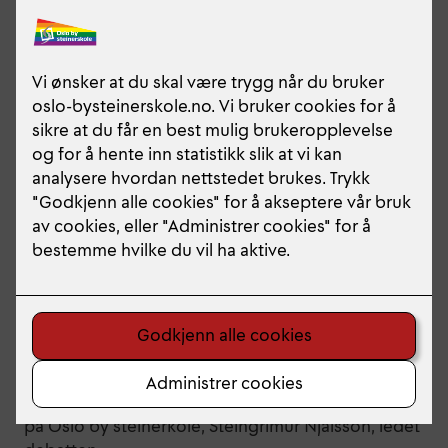
Høyre, Arbeiderpartiet, Venstre, MDG, FrP, SV og
Rødt debatterte engasjert for å overbevise om at
nettopp deres politikk var den beste å stemme på,
mens Senterpartiet, KrF og Liberalistene glimret
med sitt fravær (de skulle egentlig ha vært der).
Statsviter og lærer i historie og samfunnskunnskap
på Oslo by steinerkole, Steingrímur Njálsson, ledet