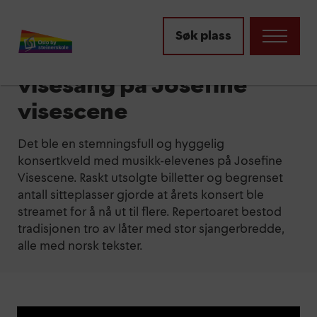
Aktuelt
Søk plass
Fullt hus på konsert med
visesang på Josefine
visescene
Det ble en stemningsfull og hyggelig
konsertkveld med musikk-elevenes på Josefine
Visescene. Raskt utsolgte billetter og begrenset
antall sitteplasser gjorde at årets konsert ble
streamet for å nå ut til flere. Repertoaret bestod
tradisjonen tro av låter med stor sjangerbredde,
alle med norsk tekster.