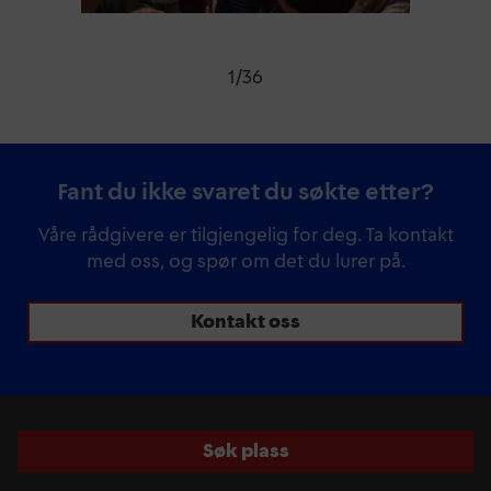
1
/
36
Fant du ikke svaret du søkte etter?
Våre rådgivere er tilgjengelig for deg. Ta kontakt
med oss, og spør om det du lurer på.
Kontakt oss
Søk plass