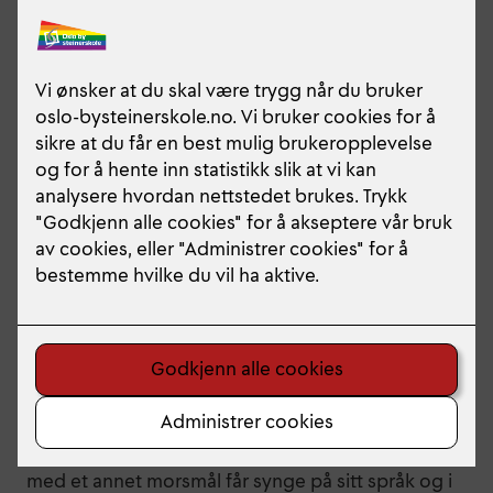
Dette var niende året sangerne på musikklinja fra
alle tre årstrinn tok med seg medelever som
musikere og låter med norsk tekst til Josefine
Visescene på Bislett, landets sentrum for
sangkunst fremført på norsk. Josefinekonserten er
sangernes årlige prosjekt med norsk på norsk. For
noen er det en gyllen mulighet til å framføre
egenkomponerte sanger – på norsk. Våre elever
med et annet morsmål får synge på sitt språk og i