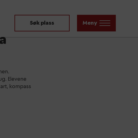
Søk plass
Meny
på
men.
ug. Elevene
 kart, kompass