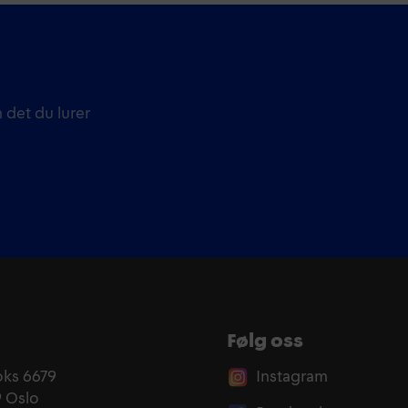
 det du lurer
Følg oss
oks 6679
Instagram
9 Oslo