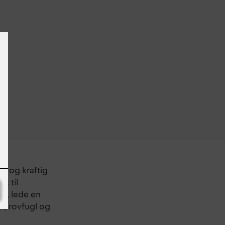
ol og kraftig
t til
kk, lede en
n, rovfugl og