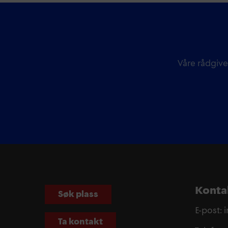
Våre rådgive
Konta
Søk plass
E-post:
Ta kontakt