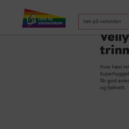
Aktuelt
Velly
trinn
Hver høst rei
Superhyggeli
får god anled
og fjellvett.