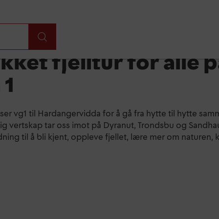
kket fjelltur for alle 
 1
ser vg1 til Hardangervidda for å gå fra hytte til hytte sam
g vertskap tar oss imot på Dyranut, Trondsbu og Sandha
ning til å bli kjent, oppleve fjellet, lære mer om naturen,