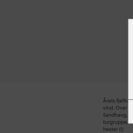
Årets fjelltu
vind. Over 14
Sandhaug, vi
turgruppe, o
hester (!)