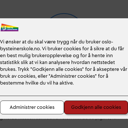
Fjelltur panorama
r tok vg1 gjennom alle værtyper. Pøsende regn, stekende s
0 elever gikk flere mil sammen med klassen sin, fra Dyranu
a Trondsbu. Elevene lærte å lese kart, pakke og justere se
g holde klassen samlet. På veien fikk de se jegere, lemme