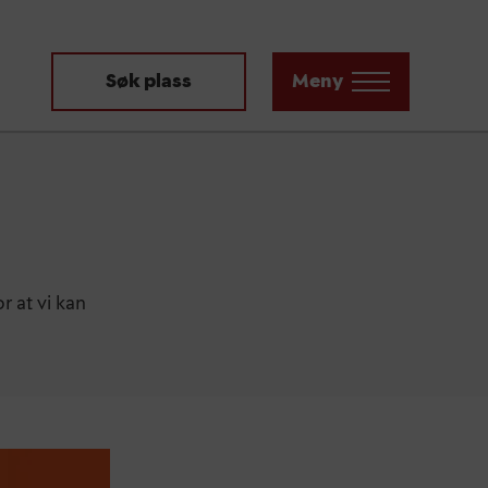
Søk plass
Meny
r at vi kan