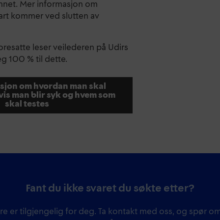
 annet. Mer informasjon om
tart kommer ved slutten av
foresatte leser veilederen på Udirs
 100 % til dette.
asjon om hvordan man skal
vis man blir syk og hvem som
skal testes
Fant du ikke svaret du søkte etter?
re er tilgjengelig for deg. Ta kontakt med oss, og spør om