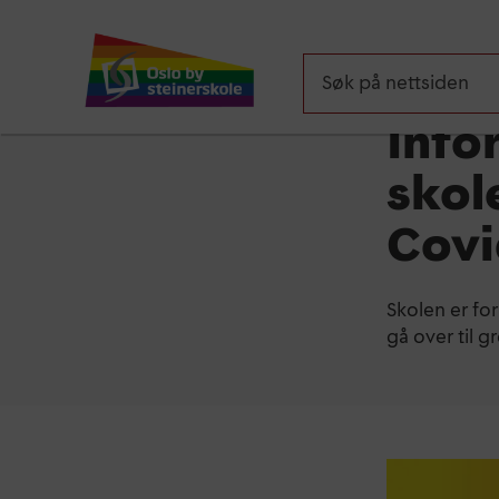
Aktuelt
Info
skol
Covi
Skolen er for
gå over til g