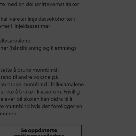
te med en del smittevernstiltaker
skal ivaretar linjeklassekohorter i
ter i linjeklassetimer.
fellesarealene
oner (håndhilsning og klemming)
nsatte å bruke munnbind i
stand til andre voksne på
kan bruke munnbind i fellesarealene
ikke å bruke i klasserom. Frivillig
ever på skolen kan bidra til å
uke munnbind hvis det foreligger en
kommunen
Se oppdaterte
smittevernveiledere