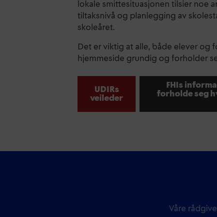
lokale smittesituasjonen tilsier noe
tiltaksnivå og planlegging av skoles
skoleåret.
Det er viktig at alle, både elever og 
hjemmeside grundig og forholder seg
FHIs inform
UDIRs
forholde seg h
veileder
Våre rådgive