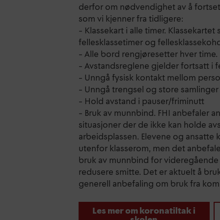
derfor om nødvendighet av å fortset
som vi kjenner fra tidligere:
– Klassekart i alle timer. Klassekartet 
fellesklassetimer og fellesklassekohor
– Alle bord rengjøresetter hver time.
– Avstandsreglene gjelder fortsatt i 
– Unngå fysisk kontakt mellom pers
– Unngå trengsel og store samlinger
– Hold avstand i pauser/friminutt
– Bruk av munnbind. FHI anbefaler a
situasjoner der de ikke kan holde av
arbeidsplassen. Elevene og ansatte 
utenfor klasserom, men det anbefales 
bruk av munnbind for videregående el
redusere smitte. Det er aktuelt å br
generell anbefaling om bruk fra 
Les mer om koronatiltak i
skolen